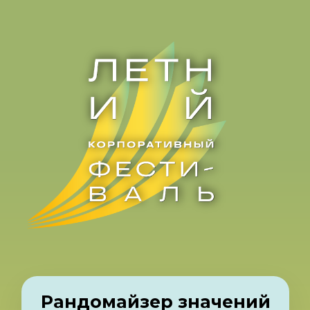
Рандомайзер значений
Введите список значений (каждое
на новой строке):