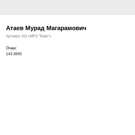
Атаев Мурад Магарамович
Артикул:
АО «МРЗ "Темп"»
Очки:
143.3650