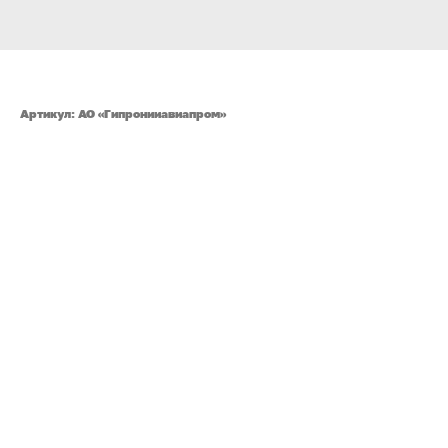
Гладченко Никита Николаевич
Артикул:
АО «Гипронииавиапром»
Очки:
273,8382