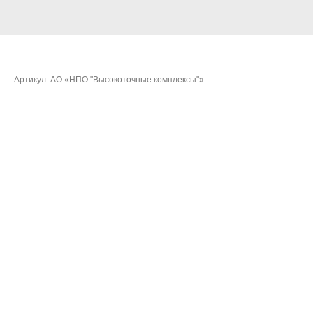
Игнатов Максим Владимирович
Артикул:
АО «НПО "Высокоточные комплексы"»
Очки:
427,4193