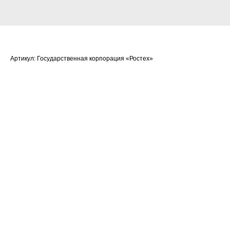
Карпов Николай Николаевич
Артикул:
Государственная корпорация «Ростех»
Очки:
494,0877