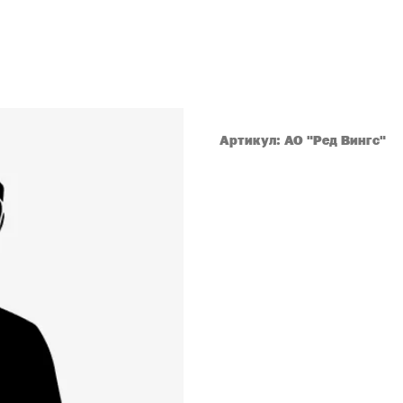
Кудрявцев Александр С
Артикул:
АО "Ред Вингс"
Очки:
642,6123