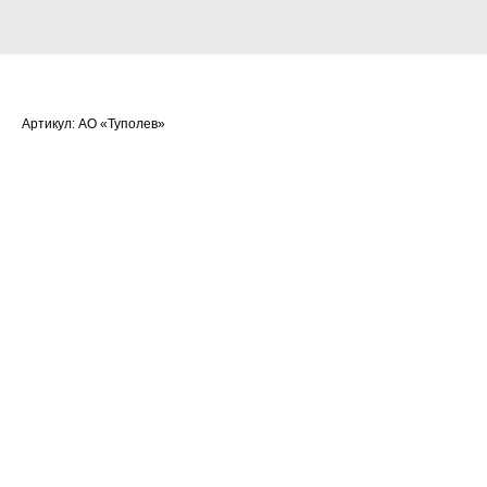
Дерябин Кирилл Сергеевич
Артикул:
АО «Туполев»
Очки:
308,9274