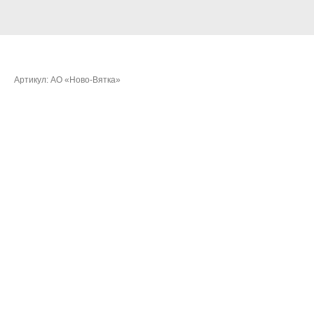
Орлов Андрей Александрович
Артикул:
АО «Ново-Вятка»
Очки:
430,5614