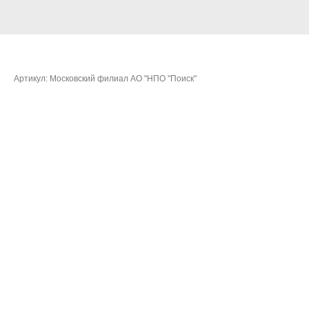
Мазуров Сергей Александрович
Артикул:
Московский филиал АО "НПО "Поиск"
Очки:
410,9002