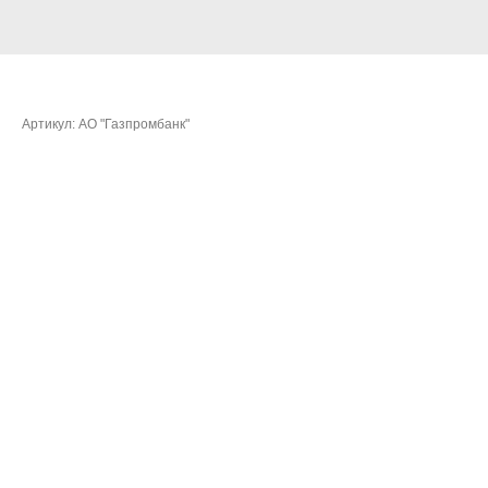
Епанешников Иван Владиславович
Артикул:
АО "Газпромбанк"
Очки:
76,7532