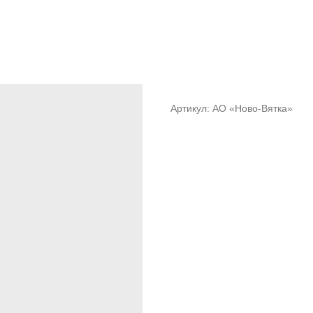
Коркин Александр Влад
Артикул:
АО «Ново-Вятка»
Очки:
533,0135