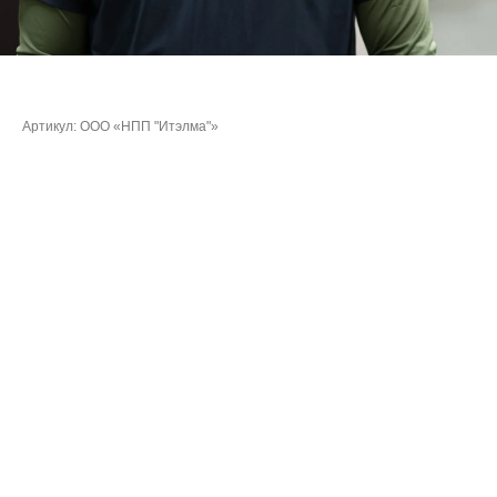
Богданов Сергей Геннадьевич
Артикул:
ООО «НПП "Итэлма"»
Очки:
613,8605