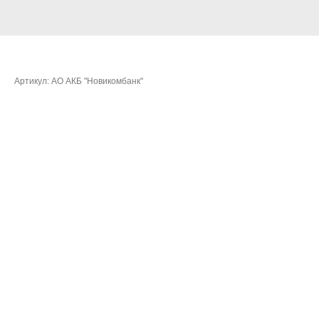
Поликарпов Сергей Вячеславович
Артикул:
АО АКБ "Новикомбанк"
Очки:
351,6109