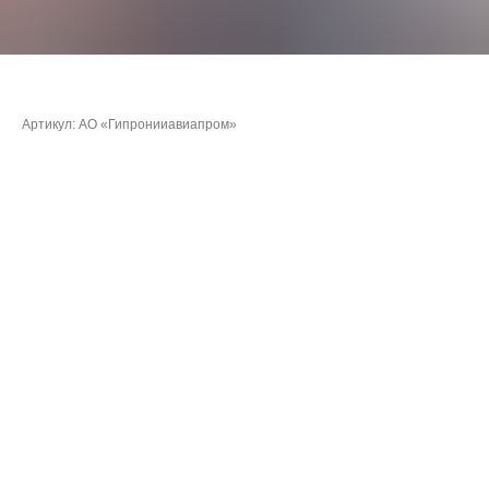
Ларин Юрий Анатольевич
Артикул:
АО «Гипронииавиапром»
Очки:
394,3089