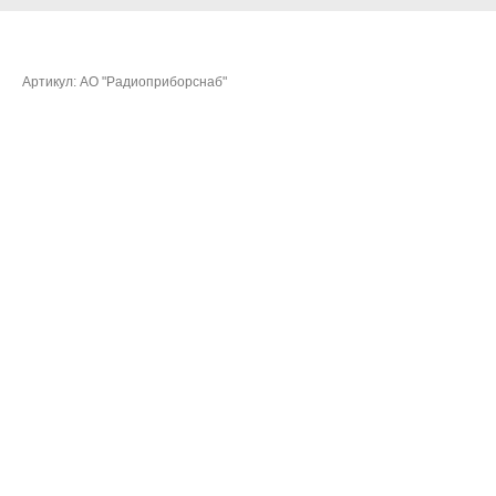
Гагарина Елена Юрьевна
Артикул:
АО "Радиоприборснаб"
Очки:
20,5430