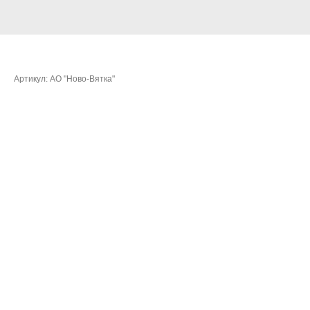
Коркина Лариса Викторовна
Артикул:
АО "Ново-Вятка"
Очки:
190,4184