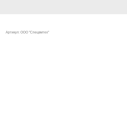
Платовская Юлия Витальевна
Артикул:
ООО "Спецвмтех"
Очки:
119,3894