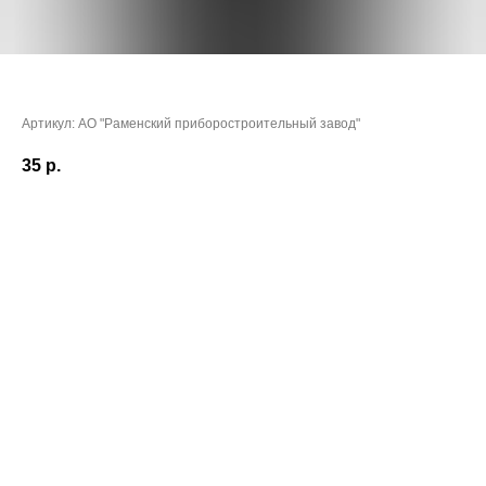
Антясов Вадим Витальевич
Артикул:
АО "Раменский приборостроительный завод"
35
р.
Очки:
30,8506