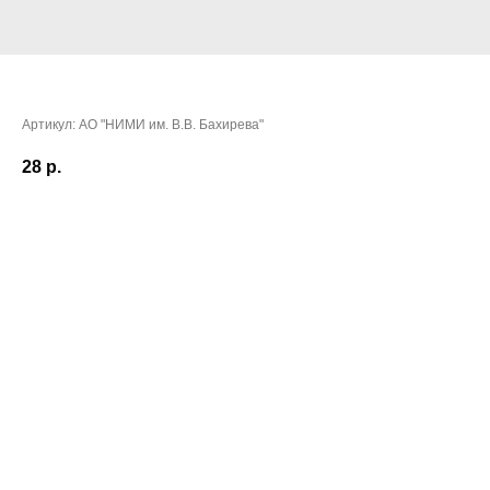
Паринов Вадим Вячеславович
Артикул:
АО "НИМИ им. В.В. Бахирева"
28
р.
Очки:
51,9383