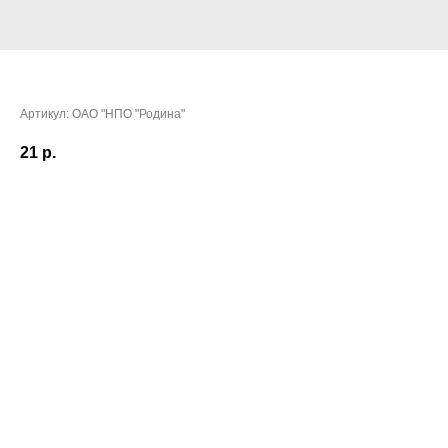
Чуриков Александр Михайлович
Артикул:
ОАО "НПО "Родина"
21
р.
Очки:
112,6144