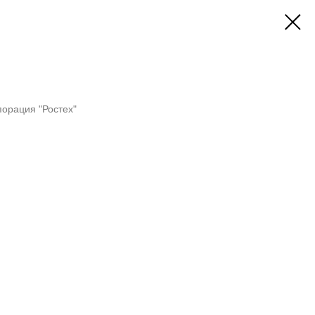
лович
порация "Ростех"