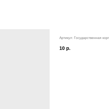
Аушев Александр Михай
Артикул:
Государственная кор
10
р.
Очки:
187,2780