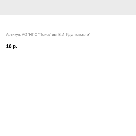
Бредихин Юрий Викторович
Артикул:
АО "НПО "Поиск" им. В.И. Рдултовского"
16
р.
Очки:
47,7088